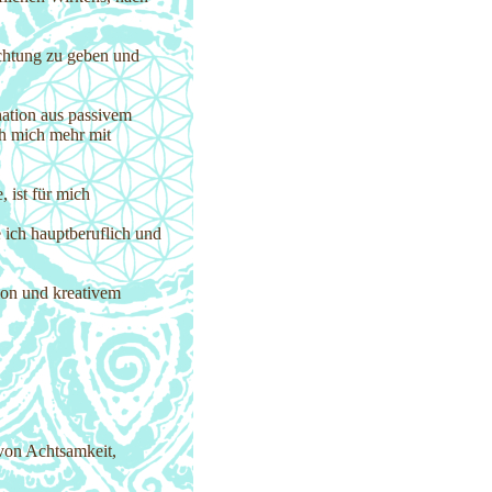
chtung zu geben und
nation aus passivem
h mich mehr mit
 ist für mich
 ich hauptberuflich und
ion und kreativem
 von Achtsamkeit,