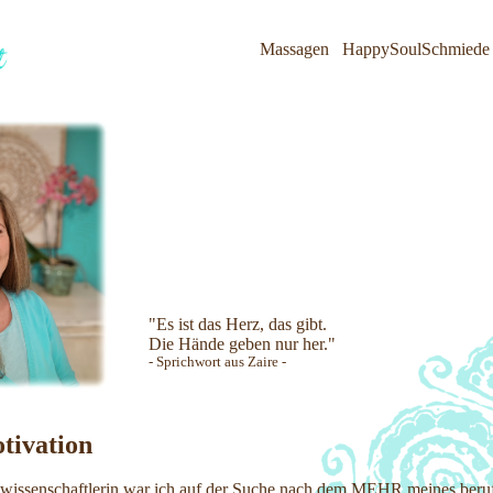
Massagen
HappySoulSchmiede
"Es ist das Herz, das gibt.
Die Hände geben nur her."
- Sprichwort aus Zaire -
tivation
lwissenschaftlerin war ich auf der Suche nach dem MEHR meines beru