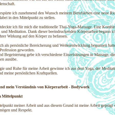
enschaft.
erspürte ich zunehmend den Wunsch meinem Berufsleben eine neue Ri
bei in den Mittelpunkt zu stellen.
tdeckte ich für mich die traditionelle Thai-Yoga-Massage. Eine Kombi
 und Meditation. Dank dieser beeindruckenden Körperarbeit begann ic
hrer Wirkung auf den Körper zu befassen.
ich als persönliche Bereicherung und Weiterentwicklung begonnen hatte,
 Profession geworden.
nd Begeisterung gebe ich verschiedene Einzelsitzungen in Massage, die
zen ausübe.
gie und Ruhe für meine Arbeit gewinne ich aus dem Yoga, der Meditat
ind meine persönlichen Kraftquellen.
und mein Verständnis von Körperarbeit - Bodywork
 Mittelpunkt
ttelpunkt meiner Arbeit und aus diesem Grund ist meine Arbeit geprägt
mögen und Respekt.